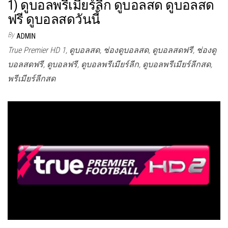
1) ดูบอลพรีเมียร์ลีก ดูบอลสด ดูบอลสด
ฟรี ดูบอลสดวันนี้
By
ADMIN
True Premier HD 1, ดูบอลสด, ช่องดูบอลสด, ดูบอลสดฟรี, ช่องดู
บอลสดฟรี, ดูบอลฟรี, ดูบอลพรีเมียร์ลีก, ดูบอลพรีเมียร์ลีกสด,
พรีเมียร์ลีกสด