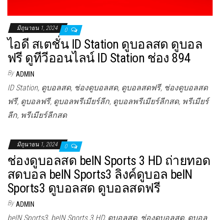
มิถุนายน 1, 2024
0
ไอดี สเตชั่น ID Station ดูบอลสด ดูบอล
ฟรี ดูทีวีออนไลน์ ID Station ช่อง 894
By
ADMIN
ID Station, ดูบอลสด, ช่องดูบอลสด, ดูบอลสดฟรี, ช่องดูบอลสด
ฟรี, ดูบอลฟรี, ดูบอลพรีเมียร์ลีก, ดูบอลพรีเมียร์ลีกสด, พรีเมียร์
ลีก, พรีเมียร์ลีกสด
มิถุนายน 1, 2024
0
ช่องดูบอลสด beIN Sports 3 HD ถ่ายทอด
สดบอล beIN Sports3 ลิงค์ดูบอล beIN
Sports3 ดูบอลสด ดูบอลสดฟรี
By
ADMIN
beIN Sports3, beIN Sports 3 HD, ดูบอลสด, ช่องดูบอลสด, ดูบอล