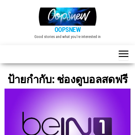
Skip
to
the
OOPSNEW
content
Good stories and what you're interested in
ป้ายกำกับ:
ช่องดูบอลสดฟรี