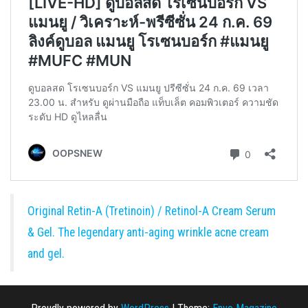
Original Retin-A (Tretinoin) / Retinol-A Cream Serum
& Gel. The legendary anti-aging wrinkle acne cream
and gel.