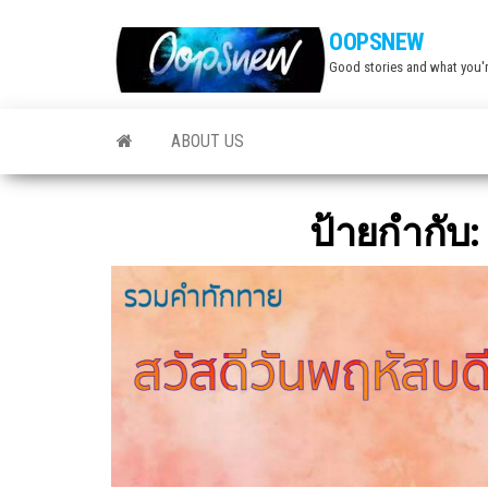
Skip
OOPSNEW
to
Good stories and what you'r
the
content
ABOUT US
ป้ายกำกับ: