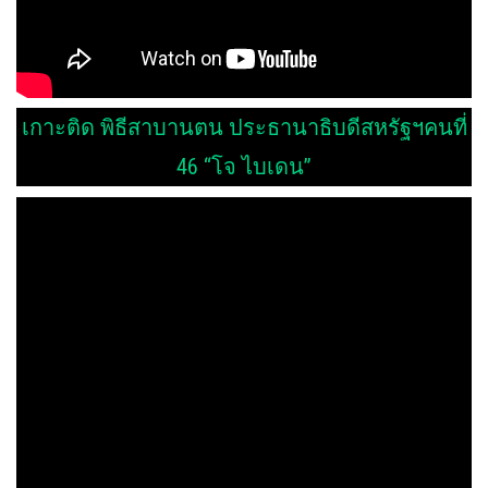
เกาะติด พิธีสาบานตน ประธานาธิบดีสหรัฐฯคนที่
46 “โจ ไบเดน”