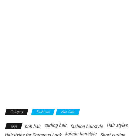
Category
Fashions
Hair Care
curling hair
Hair styles
bob hair
fashion hairstyle
Tags
korean hairstyle
Hairstyles for Gorgeous Look
Short curling