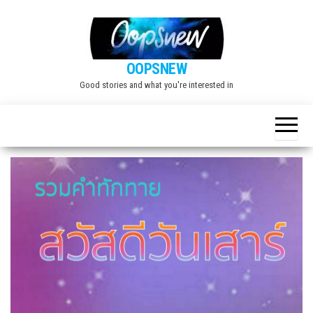
Skip
to
the
OOPSNEW
content
Good stories and what you're interested in